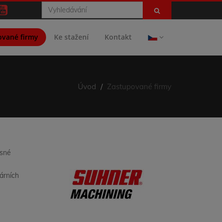
ované firmy
Ke stažení
Kontakt
Úvod
Zastupované firmy
asné
árních