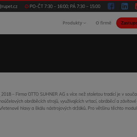
@rupet.cz
PO-ČT 7:30 – 16:00; PÁ 7:30 – 15:00
Produkty
O firmě
Zastup
2018 – Firma OTTO SUHNER AG s více než stoletou tradicí je v souč
oúčelových obráběcích strojů, využívajících vrtací, obráběcí a závitové
cevřetenové hlavy a škálu nástrojových držáků. Pro většinu těchto modul