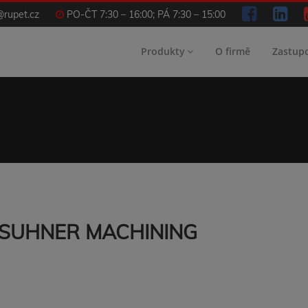
@rupet.cz
PO-ČT 7:30 – 16:00; PÁ 7:30 – 15:00
Produkty
O firmě
Zastup
gu SUHNER MACHINING