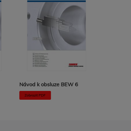
Návod k obsluze BEW 6
Návod k o
Zobrazit PDF
Zobrazit PDF