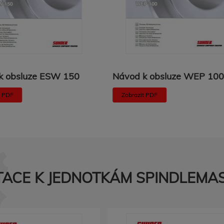
k obsluze ESW 150
Návod k obsluze WEP 10
t PDF
Zobrazit PDF
ACE K JEDNOTKÁM SPINDLEMA