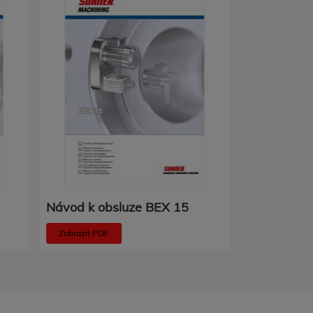
Návod k obsluze BEX 15
Návod k o
Zobrazit PDF
Zobrazit PDF