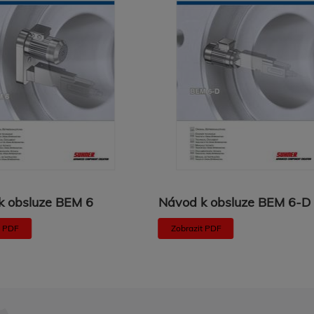
k obsluze BEM 6
Návod k obsluze BEM 6-D
t PDF
Zobrazit PDF