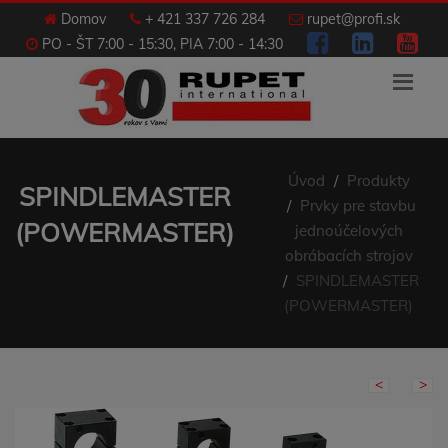
Domov
+ 421 337 726 284
rupet@profi.sk
PO - ŠT 7:00 - 15:30, PIA 7:00 - 14:30
Úvod
Produkty
SPINDLEMASTER
Prvky pre stavbu
(POWERMASTER)
jednoúčelových
obrábacích strojov
SPINDLEMASTER
(POWERMASTER)