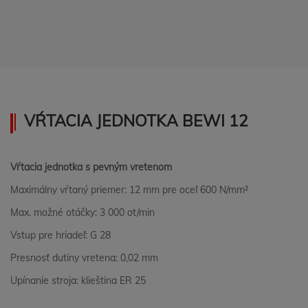
VŔTACIA JEDNOTKA BEWI 12
Vŕtacia jednotka s pevným vretenom
Maximálny vŕtaný priemer: 12 mm pre oceľ 600 N/mm²
Max. možné otáčky: 3 000 ot/min
Vstup pre hriadeľ: G 28
Presnosť dutiny vretena: 0,02 mm
Upínanie stroja: klieština ER 25