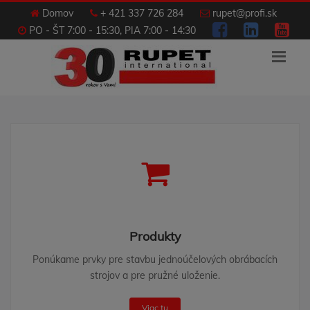
Domov
+ 421 337 726 284
rupet@profi.sk
PO - ŠT 7:00 - 15:30, PIA 7:00 - 14:30
Produkty
Ponúkame prvky pre stavbu jednoúčelových obrábacích
strojov a pre pružné uloženie.
Viac tu