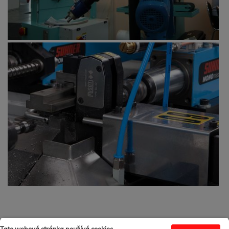
Domov
+ 421 337 726 284
rupet@profi.sk